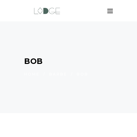
BOB
HOME
/
BARBE
/
BOB